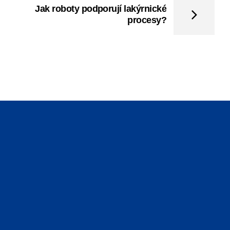
Jak roboty podporují lakýrnické
procesy?
ASKOPROJEKT S.A.
ul. Mogileńska 50, 61-044 Poznań
ddělení Industry
Ul. Macieja Płażyńskiego 38 44-100 Gliwice
ddělení Assembly