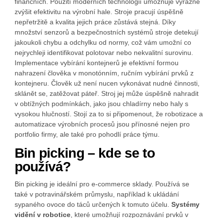
finančních. Použití moderních technologií umožňuje výrazně
zvýšit efektivitu na výrobní hale. Stroje pracují úspěšně
nepřetržitě a kvalita jejich práce zůstává stejná. Díky
množství senzorů a bezpečnostních systémů stroje detekují
jakoukoli chybu a odchylku od normy, což vám umožní co
nejrychleji identifikovat polotovar nebo nekvalitní surovinu.
Implementace vybírání kontejnerů je efektivní formou
nahrazení člověka v monotónním, ručním vybírání prvků z
kontejneru. Člověk už není nucen vykonávat nudné činnosti,
sklánět se, zatěžovat páteř. Stroj jej může úspěšně nahradit
v obtížných podmínkách, jako jsou chladírny nebo haly s
vysokou hlučností. Stojí za to si připomenout, že robotizace a
automatizace výrobních procesů jsou přínosné nejen pro
portfolio firmy, ale také pro pohodlí práce týmu.
Bin picking – kde se to
používá?
Bin picking je ideální pro e-commerce sklady. Používá se
také v potravinářském průmyslu, například k ukládání
sypaného ovoce do táců určených k tomuto účelu.
Systémy
vidění v robotice
, které umožňují rozpoznávání prvků v