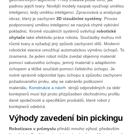
padnou jejich tvary. Novější modely naopak využívají umělou
inteligenci, tedy umělou inteligenci. Zpracovává a analyzuje
obraz, který je zachycen
3D vizuálními systémy
. Proces
podporovaný umělou inteligencí se nazývá chytré vybírání
pokladnic. Kromě vizuálních systémů ovlivňují
robotické
chytače
také efektivitu práce robota. Součástky mohou mít
různé tvary a vyžadují jiný způsob zachycení dílů. Moderní
robotické stanice umožňují automatickou výměnu úchopů. To
znamená, že jeden robot může zvedat objemný materiál
pomocí vakuového úchopu, jemný materiál s adaptivním
úchopem a těžké součásti pomocí čelistního úchopu. Je
nutné správně odpovídat typu úchopu a způsobu zachycení
požadovaného prvku, aby se zabránilo poškození
materiálu.
Konstrukce a návrh
strojů odpovědných za sběr
kontejnerů musí být proto přizpůsoben obchodnímu profilu
dané společnosti a specifikům produktů, které robot z
kontejnerů odebírá.
Výhody zavedení bin pickingu
Robotizace v průmyslu
přináší mnoho výhod, především