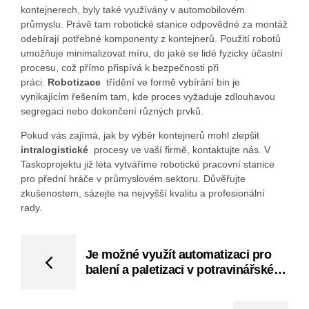
kontejnerech, byly také využívány v automobilovém
průmyslu. Právě tam robotické stanice odpovědné za montáž
odebírají potřebné komponenty z kontejnerů. Použití robotů
umožňuje minimalizovat míru, do jaké se lidé fyzicky účastní
procesu, což přímo přispívá k bezpečnosti při
práci.
Robotizace
třídění ve formě vybírání bin je
vynikajícím řešením tam, kde proces vyžaduje zdlouhavou
segregaci nebo dokončení různých prvků.
Pokud vás zajímá, jak by výběr kontejnerů mohl zlepšit
intralogistické
procesy ve vaší firmě, kontaktujte nás. V
Taskoprojektu již léta vytváříme robotické pracovní stanice
pro přední hráče v průmyslovém sektoru. Důvěřujte
zkušenostem, sázejte na nejvyšší kvalitu a profesionální
rady.
Je možné využít automatizaci pro
balení a paletizaci v potravinářském
průmyslu?