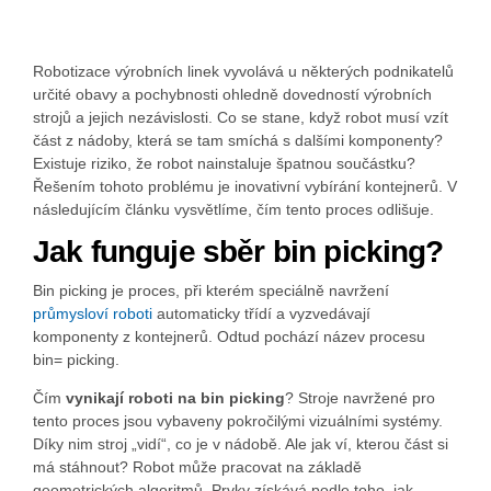
Robotizace výrobních linek vyvolává u některých podnikatelů
určité obavy a pochybnosti ohledně dovedností výrobních
strojů a jejich nezávislosti. Co se stane, když robot musí vzít
část z nádoby, která se tam smíchá s dalšími komponenty?
Existuje riziko, že robot nainstaluje špatnou součástku?
Řešením tohoto problému je inovativní vybírání kontejnerů. V
následujícím článku vysvětlíme, čím tento proces odlišuje.
Jak funguje sběr bin picking?
Bin picking je proces, při kterém speciálně navržení
průmysloví roboti
automaticky třídí a vyzvedávají
komponenty z kontejnerů. Odtud pochází název procesu
bin= picking.
Čím
vynikají roboti na bin picking
? Stroje navržené pro
tento proces jsou vybaveny pokročilými vizuálními systémy.
Díky nim stroj „vidí“, co je v nádobě. Ale jak ví, kterou část si
má stáhnout? Robot může pracovat na základě
geometrických algoritmů. Prvky získává podle toho, jak